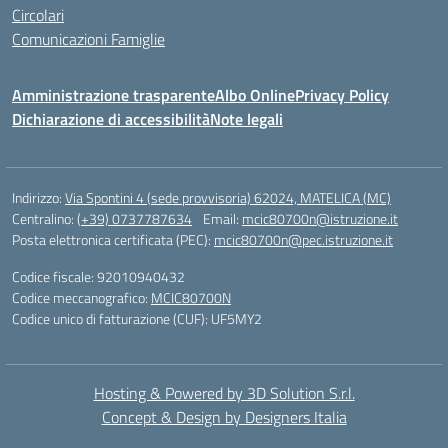
Circolari
Comunicazioni Famiglie
Amministrazione trasparente
Albo Online
Privacy Policy
Dichiarazione di accessibilità
Note legali
Indirizzo:
Via Spontini 4 (sede provvisoria) 62024, MATELICA (MC)
Centralino:
(+39) 0737787634
Email:
mcic80700n@istruzione.it
Posta elettronica certificata (PEC):
mcic80700n@pec.istruzione.it
Codice fiscale: 92010940432
Codice meccanografico:
MCIC80700N
Codice unico di fatturazione (CUF): UF5MY2
Hosting & Powered by 3D Solution S.r.l.
Concept & Design by Designers Italia