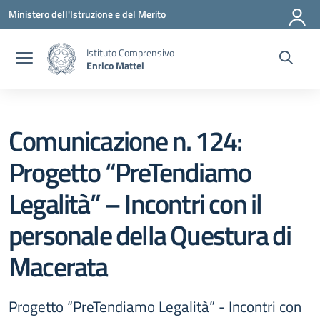
Vai ai contenuti
Vai al menu di navigazione
Vai al footer
Ministero dell'Istruzione e del Merito
Istituto Comprensivo
Enrico Mattei
Comunicazione n. 124:
Progetto “PreTendiamo
Legalità” – Incontri con il
personale della Questura di
Macerata
Progetto “PreTendiamo Legalità” - Incontri con