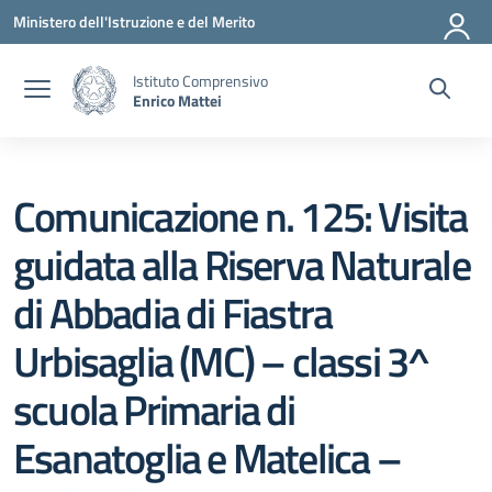
Vai ai contenuti
Vai al menu di navigazione
Vai al footer
Ministero dell'Istruzione e del Merito
Istituto Comprensivo
Enrico Mattei
Comunicazione n. 125: Visita
guidata alla Riserva Naturale
di Abbadia di Fiastra
Urbisaglia (MC) – classi 3^
scuola Primaria di
Esanatoglia e Matelica –