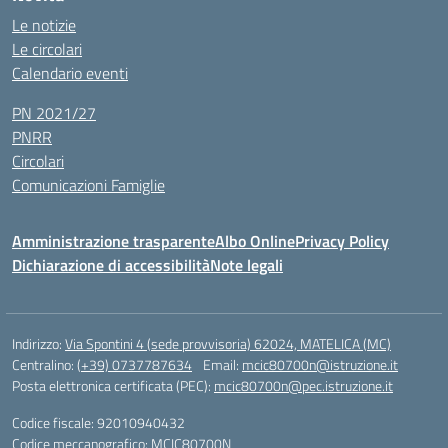
Le notizie
Le circolari
Calendario eventi
PN 2021/27
PNRR
Circolari
Comunicazioni Famiglie
Amministrazione trasparente
Albo Online
Privacy Policy
Dichiarazione di accessibilità
Note legali
Indirizzo:
Via Spontini 4 (sede provvisoria) 62024, MATELICA (MC)
Centralino:
(+39) 0737787634
Email:
mcic80700n@istruzione.it
Posta elettronica certificata (PEC):
mcic80700n@pec.istruzione.it
Codice fiscale: 92010940432
Codice meccanografico:
MCIC80700N