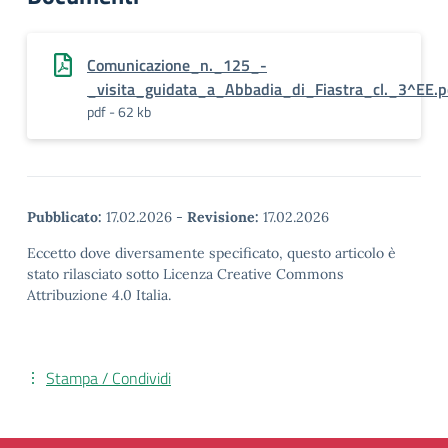
Comunicazione_n._125_-
_visita_guidata_a_Abbadia_di_Fiastra_cl._3^EE.p
pdf - 62 kb
Pubblicato:
17.02.2026
-
Revisione:
17.02.2026
Eccetto dove diversamente specificato, questo articolo è
stato rilasciato sotto Licenza Creative Commons
Attribuzione 4.0 Italia.
Stampa / Condividi