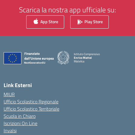
Scarica la nostra app ufficiale su:
App Store
Play Store
Istituto Comprensivo
Enrico Mattei
Matelica
— Visita la pagina iniziale della scuola
Link Esterni
MIUR
Ufficio Scolastico Regionale
Ufficio Scolastico Territoriale
Scuola in Chiaro
Iscrizioni On Line
Invalsi