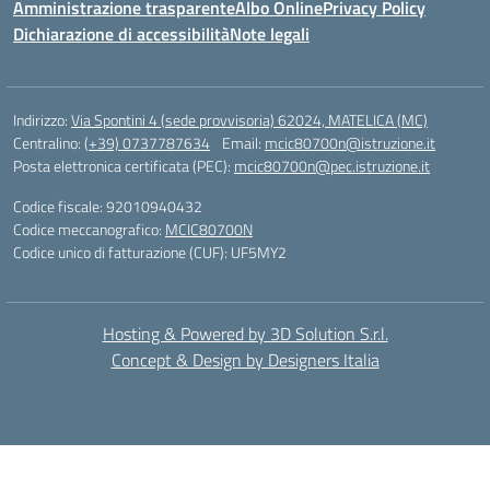
Amministrazione trasparente
Albo Online
Privacy Policy
Dichiarazione di accessibilità
Note legali
Indirizzo:
Via Spontini 4 (sede provvisoria) 62024, MATELICA (MC)
Centralino:
(+39) 0737787634
Email:
mcic80700n@istruzione.it
Posta elettronica certificata (PEC):
mcic80700n@pec.istruzione.it
Codice fiscale: 92010940432
Codice meccanografico:
MCIC80700N
Codice unico di fatturazione (CUF): UF5MY2
Hosting & Powered by 3D Solution S.r.l.
Concept & Design by Designers Italia