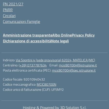
PN 2021/27
PNRR
Circolari
Comunicazioni Famiglie
Amministrazione trasparente
Albo Online
Privacy Policy
Dichiarazione di accessibilità
Note legali
Indirizzo:
Via Spontini 4 (sede provvisoria) 62024, MATELICA (MC)
Centralino:
(+39) 0737787634
Email:
mcic80700n@istruzione.it
Posta elettronica certificata (PEC):
mcic80700n@pec.istruzione.it
Codice fiscale: 92010940432
Codice meccanografico:
MCIC80700N
Codice unico di fatturazione (CUF): UF5MY2
Hosting & Powered by 3D Solution S.r.l.