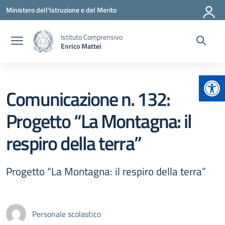
Vai ai contenuti
Vai al menu di navigazione
Vai al footer
Ministero dell'Istruzione e del Merito
Istituto Comprensivo
Enrico Mattei
Apr
Comunicazione n. 132:
Progetto “La Montagna: il
respiro della terra”
Progetto “La Montagna: il respiro della terra”
Personale scolastico