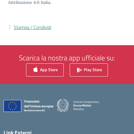
Attribuzione 4.0 Italia.
Stampa / Condividi
Scarica la nostra app ufficiale su:
App Store
Play Store
Istituto Comprensivo
Enrico Mattei
Matelica
— Visita la pagina iniziale della scuola
Link Esterni