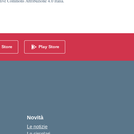
eative Commons Attribuzione 4.0 Italia.
 Store
Play Store
Novità
Le notizie
Le circolari