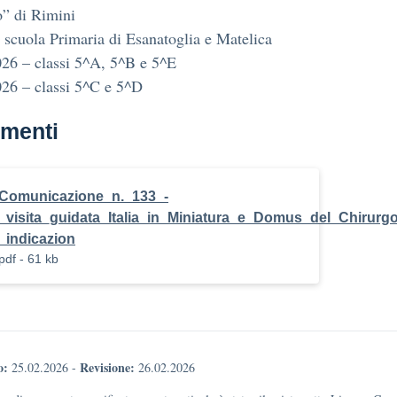
” di Rimini
^ scuola Primaria di Esanatoglia e Matelica
26 – classi 5^A, 5^B e 5^E
26 – classi 5^C e 5^D
menti
Comunicazione_n._133_-
_visita_guidata_Italia_in_Miniatura_e_Domus_del_Chirurg
_indicazion
pdf - 61 kb
o:
Revisione:
25.02.2026
-
26.02.2026