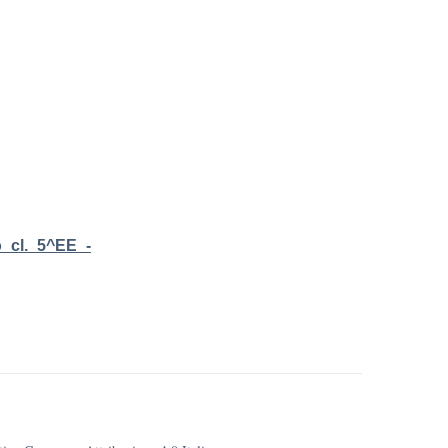
o_cl._5^EE_-