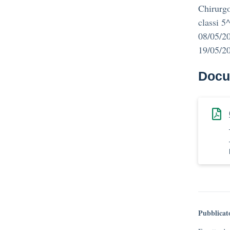
Chirurgo
classi 5
08/05/20
19/05/20
Docu
Pubblicat