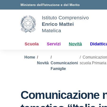
Vai ai contenuti
Vai al menu di navigazione
Vai al footer
Ministero dell'Istruzione e del Merito
Istituto Comprensivo
Enrico Mattei
Matelica
Scuola
Servizi
Novità
Didattic
Home
Comunicazione 
Novità
Comunicazioni
scuola Primaria
Famiglie
Comunicazione n.