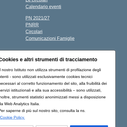
Calendario eventi
PN 2021/27
PNRR
Circolari
Comunicazioni Famiglie
Cookies e altri strumenti di tracciamento
Il nostro Istituto non utilizza strumenti di profilazione degli
utenti - sono utilizzati esclusivamente cookies tecnici
mcic80700n@pec.istruzione.it
necessari al corretto funzionamento del sito, alla fruibilità dei
servizi istituzionali e alla sua accessibilità – sono utilizzati,
inoltre, strumenti statistici anonimizzati messi a disposizione
da Web Analytics Italia.
Per saperne di più sul nostro sito, consulta la ns.
Cookie Policy.