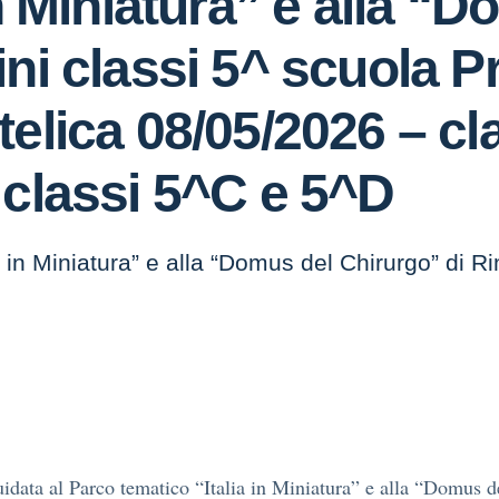
in Miniatura” e alla “
ni classi 5^ scuola Pr
elica 08/05/2026 – cl
 classi 5^C e 5^D
a in Miniatura” e alla “Domus del Chirurgo” di R
uidata al Parco tematico “Italia in Miniatura” e alla “Domus d