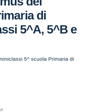
Domus del
imaria di
assi 5^A, 5^B e
iminiclassi 5^ scuola Primaria di
el