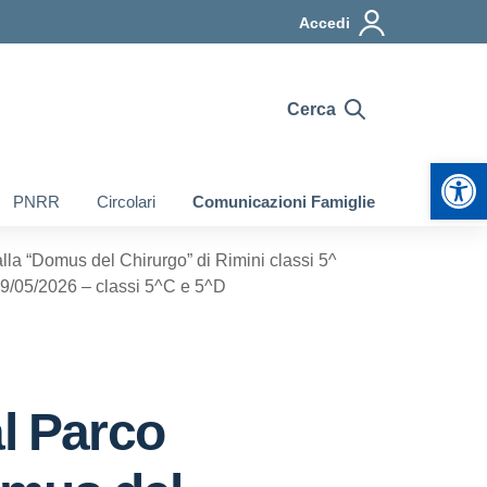
Accedi
Cerca
Apr
PNRR
Circolari
Comunicazioni Famiglie
alla “Domus del Chirurgo” di Rimini classi 5^
19/05/2026 – classi 5^C e 5^D
al Parco