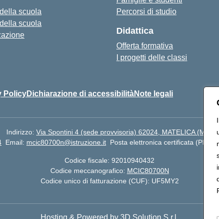
 della scuola
Percorsi di studio
 della scuola
Didattica
zazione
Offerta formativa
I progetti delle classi
 Policy
Dichiarazione di accessibilità
Note legali
Indirizzo:
Via Spontini 4 (sede provvisoria) 62024, MATELICA (MC)
4
Email:
mcic80700n@istruzione.it
Posta elettronica certificata (PEC):
Codice fiscale: 92010940432
Codice meccanografico:
MCIC80700N
Codice unico di fatturazione (CUF): UF5MY2
Hosting & Powered by 3D Solution S.r.l.