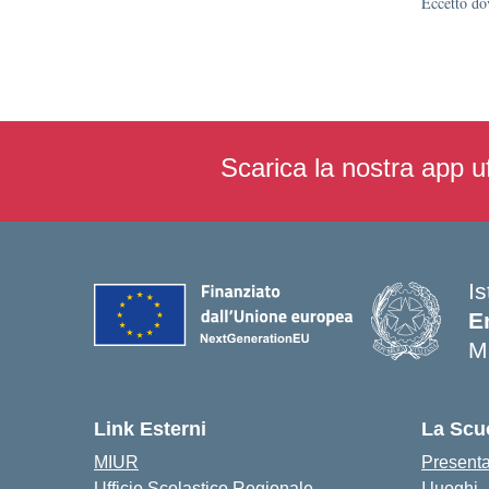
Eccetto dov
Scarica la nostra app uf
I
E
M
— 
Link Esterni
La Scu
MIUR
Present
Ufficio Scolastico Regionale
I luoghi