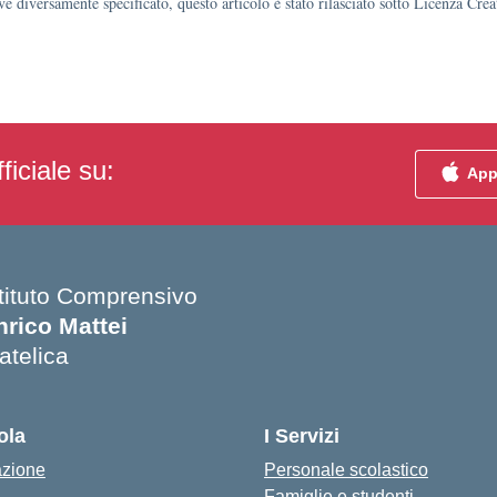
e diversamente specificato, questo articolo è stato rilasciato sotto Licenza Cr
ficiale su:
App
stituto Comprensivo
nrico Mattei
atelica
Visita la pagina iniziale della scuola
ola
I Servizi
azione
Personale scolastico
Famiglie e studenti