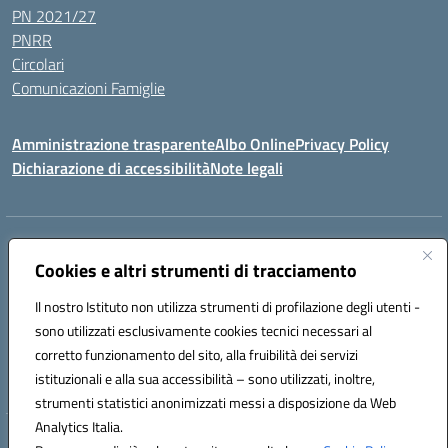
PN 2021/27
PNRR
Circolari
Comunicazioni Famiglie
Amministrazione trasparente
Albo Online
Privacy Policy
Dichiarazione di accessibilità
Note legali
Indirizzo:
Via Spontini 4 (sede provvisoria) 62024, MATELICA (MC)
Centralino:
Cookies e altri strumenti di tracciamento
(+39) 0737787634
Email:
mcic80700n@istruzione.it
Posta elettronica certificata (PEC):
mcic80700n@pec.istruzione.it
Il nostro Istituto non utilizza strumenti di profilazione degli utenti -
Codice fiscale: 92010940432
sono utilizzati esclusivamente cookies tecnici necessari al
Codice meccanografico:
MCIC80700N
corretto funzionamento del sito, alla fruibilità dei servizi
Codice unico di fatturazione (CUF): UF5MY2
istituzionali e alla sua accessibilità – sono utilizzati, inoltre,
strumenti statistici anonimizzati messi a disposizione da Web
Analytics Italia.
Hosting & Powered by 3D Solution S.r.l.