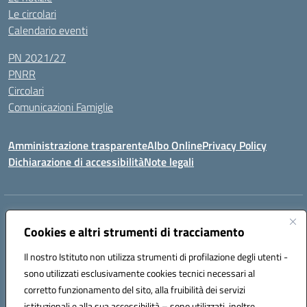
Le circolari
Calendario eventi
PN 2021/27
PNRR
Circolari
Comunicazioni Famiglie
Amministrazione trasparente
Albo Online
Privacy Policy
Dichiarazione di accessibilità
Note legali
Indirizzo:
Via Spontini 4 (sede provvisoria) 62024, MATELICA (MC)
Centralino:
Cookies e altri strumenti di tracciamento
(+39) 0737787634
Email:
mcic80700n@istruzione.it
Posta elettronica certificata (PEC):
mcic80700n@pec.istruzione.it
Il nostro Istituto non utilizza strumenti di profilazione degli utenti -
Codice fiscale: 92010940432
sono utilizzati esclusivamente cookies tecnici necessari al
Codice meccanografico:
MCIC80700N
corretto funzionamento del sito, alla fruibilità dei servizi
Codice unico di fatturazione (CUF): UF5MY2
istituzionali e alla sua accessibilità – sono utilizzati, inoltre,