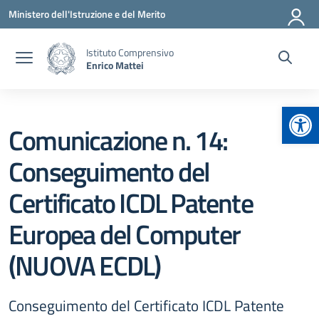
Vai ai contenuti
Vai al menu di navigazione
Vai al footer
Ministero dell'Istruzione e del Merito
Istituto Comprensivo
Enrico Mattei
Apr
Comunicazione n. 14:
Conseguimento del
Certificato ICDL Patente
Europea del Computer
(NUOVA ECDL)
Conseguimento del Certificato ICDL Patente