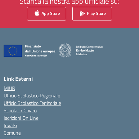
Scarica la nostra app ufficiale su:
App Store
Play Store
Istituto Comprensivo
Enrico Mattei
Matelica
— Visita la pagina iniziale della scuola
Link Esterni
MIUR
Ufficio Scolastico Regionale
Ufficio Scolastico Territoriale
Scuola in Chiaro
Iscrizioni On Line
Invalsi
Comune