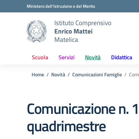
Vai ai contenuti
Vai al menu di navigazione
Vai al footer
Ministero dell'Istruzione e del Merito
Istituto Comprensivo
Enrico Mattei
Matelica
Scuola
Servizi
Novità
Didattica
Home
Novità
Comunicazioni Famiglie
Comu
Comunicazione n. 1
quadrimestre