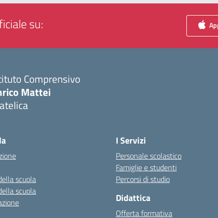
iciale su:
App
tituto Comprensivo
nrico Mattei
atelica
Visita la pagina iniziale della scuola
la
I Servizi
zione
Personale scolastico
Famiglie e studenti
della scuola
Percorsi di studio
della scuola
Didattica
azione
Offerta formativa