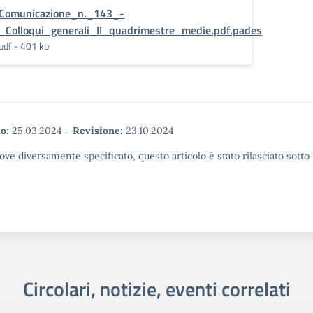
Comunicazione_n._143_-
_Colloqui_generali_II_quadrimestre_medie.pdf.pades
pdf - 401 kb
o:
25.03.2024
-
Revisione:
23.10.2024
ove diversamente specificato, questo articolo è stato rilasciato sott
Circolari, notizie, eventi correlati