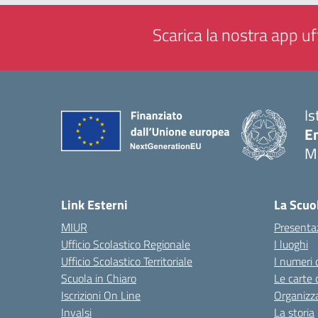
Scarica la nostra app uff
Is
E
M
— 
Link Esterni
La Scuo
MIUR
Presenta
Ufficio Scolastico Regionale
I luoghi
Ufficio Scolastico Territoriale
I numeri 
Scuola in Chiaro
Le carte 
Iscrizioni On Line
Organizz
Invalsi
La storia