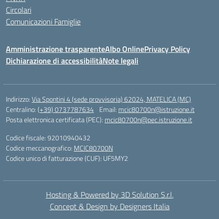
Circolari
Comunicazioni Famiglie
Amministrazione trasparente
Albo Online
Privacy Policy
Dichiarazione di accessibilità
Note legali
Indirizzo:
Via Spontini 4 (sede provvisoria) 62024, MATELICA (MC)
Centralino:
(+39) 0737787634
Email:
mcic80700n@istruzione.it
Posta elettronica certificata (PEC):
mcic80700n@pec.istruzione.it
Codice fiscale: 92010940432
Codice meccanografico:
MCIC80700N
Codice unico di fatturazione (CUF): UF5MY2
Hosting & Powered by 3D Solution S.r.l.
Concept & Design by Designers Italia