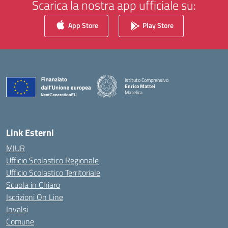
Scarica la nostra app ufficiale su:
App Store
Play Store
Istituto Comprensivo
Enrico Mattei
Matelica
— Visita la pagina iniziale della scuola
Link Esterni
MIUR
Ufficio Scolastico Regionale
Ufficio Scolastico Territoriale
Scuola in Chiaro
Iscrizioni On Line
Invalsi
Comune