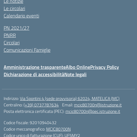
Le notizie
Le circolari
Calendario eventi
PN 2021/27
PNRR
Circolari
Comunicazioni Famiglie
Amministrazione trasparente
Albo Online
Privacy Policy
Dichiarazione di accessibilità
Note legali
Indirizzo:
Via Spontini 4 (sede provvisoria) 62024, MATELICA (MC)
Centralino:
(+39) 0737787634
Email:
mcic80700n@istruzione.it
Posta elettronica certificata (PEC):
mcic80700n@pec.istruzione.it
Codice fiscale: 92010940432
Codice meccanografico:
MCIC80700N
Codice unico di fatturazione (CUF): UF5MY2