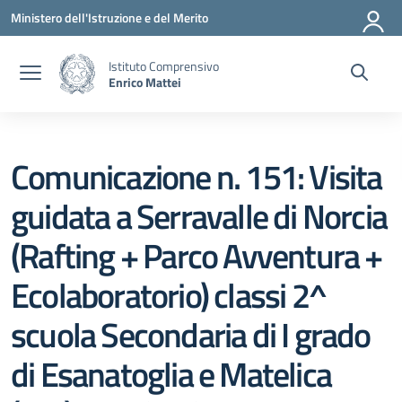
Vai ai contenuti
Vai al menu di navigazione
Vai al footer
Ministero dell'Istruzione e del Merito
Istituto Comprensivo
Enrico Mattei
Comunicazione n. 151: Visita
guidata a Serravalle di Norcia
(Rafting + Parco Avventura +
Ecolaboratorio) classi 2^
scuola Secondaria di I grado
di Esanatoglia e Matelica