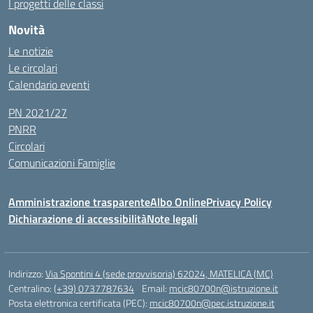
I progetti delle classi
Novità
Le notizie
Le circolari
Calendario eventi
PN 2021/27
PNRR
Circolari
Comunicazioni Famiglie
Amministrazione trasparente
Albo Online
Privacy Policy
Dichiarazione di accessibilità
Note legali
Indirizzo:
Via Spontini 4 (sede provvisoria) 62024, MATELICA (MC)
Centralino:
(+39) 0737787634
Email:
mcic80700n@istruzione.it
Posta elettronica certificata (PEC):
mcic80700n@pec.istruzione.it