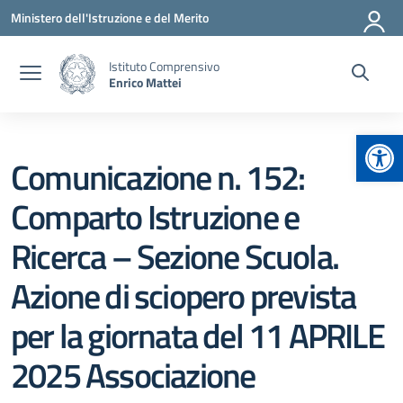
Vai ai contenuti
Vai al menu di navigazione
Vai al footer
Ministero dell'Istruzione e del Merito
Istituto Comprensivo
Enrico Mattei
Apr
Comunicazione n. 152:
Comparto Istruzione e
Ricerca – Sezione Scuola.
Azione di sciopero prevista
per la giornata del 11 APRILE
2025 Associazione