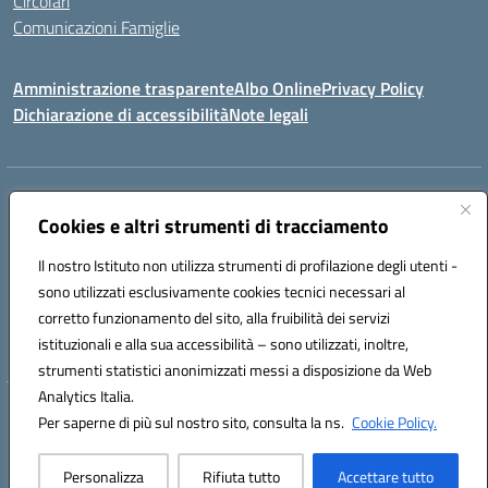
Circolari
Comunicazioni Famiglie
Amministrazione trasparente
Albo Online
Privacy Policy
Dichiarazione di accessibilità
Note legali
Indirizzo:
Via Spontini 4 (sede provvisoria) 62024, MATELICA (MC)
Centralino:
Cookies e altri strumenti di tracciamento
(+39) 0737787634
Email:
mcic80700n@istruzione.it
Posta elettronica certificata (PEC):
mcic80700n@pec.istruzione.it
Il nostro Istituto non utilizza strumenti di profilazione degli utenti -
Codice fiscale: 92010940432
sono utilizzati esclusivamente cookies tecnici necessari al
Codice meccanografico:
MCIC80700N
corretto funzionamento del sito, alla fruibilità dei servizi
Codice unico di fatturazione (CUF): UF5MY2
istituzionali e alla sua accessibilità – sono utilizzati, inoltre,
strumenti statistici anonimizzati messi a disposizione da Web
Analytics Italia.
Hosting & Powered by 3D Solution S.r.l.
Per saperne di più sul nostro sito, consulta la ns.
Cookie Policy.
Concept & Design by Designers Italia
Personalizza
Rifiuta tutto
Accettare tutto