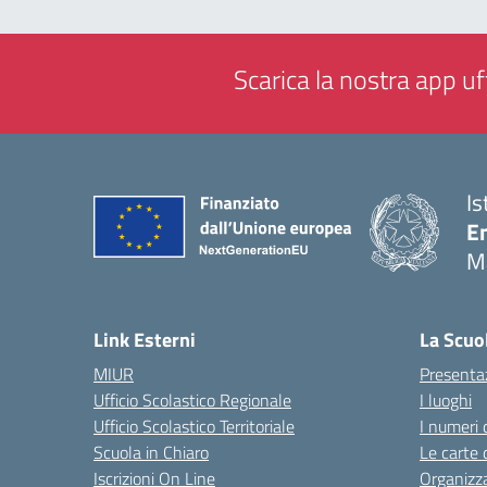
Scarica la nostra app uff
Is
E
M
— 
Link Esterni
La Scuo
MIUR
Presenta
Ufficio Scolastico Regionale
I luoghi
Ufficio Scolastico Territoriale
I numeri 
Scuola in Chiaro
Le carte 
Iscrizioni On Line
Organizz