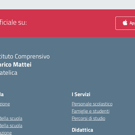
iciale su:
App
tituto Comprensivo
nrico Mattei
atelica
Visita la pagina iniziale della scuola
la
I Servizi
zione
Personale scolastico
Famiglie e studenti
della scuola
Percorsi di studio
della scuola
Didattica
azione