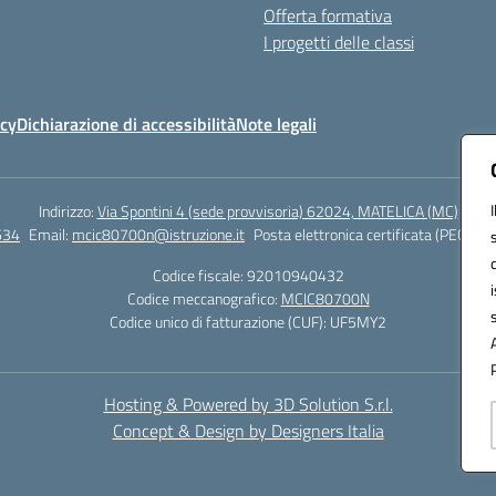
Offerta formativa
I progetti delle classi
icy
Dichiarazione di accessibilità
Note legali
Indirizzo:
Via Spontini 4 (sede provvisoria) 62024, MATELICA (MC)
634
Email:
mcic80700n@istruzione.it
Posta elettronica certificata (PEC):
mc
Codice fiscale: 92010940432
Codice meccanografico:
MCIC80700N
Codice unico di fatturazione (CUF): UF5MY2
Hosting & Powered by 3D Solution S.r.l.
Concept & Design by Designers Italia