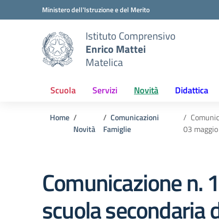
Vai ai contenuti
Vai al menu di navigazione
Vai al footer
Ministero dell'Istruzione e del Merito
Istituto Comprensivo
Enrico Mattei
Matelica
Scuola
Servizi
Novità
Didattica
Home
Comunicazioni
Comunica
Novità
Famiglie
03 maggio
Comunicazione n. 15
scuola secondaria d