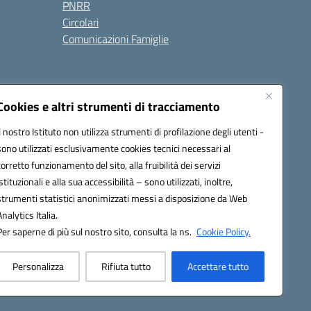
PNRR
Circolari
Comunicazioni Famiglie
Cookies e altri strumenti di tracciamento
Il nostro Istituto non utilizza strumenti di profilazione degli utenti -
ic80700n@pec.istruzione.it
sono utilizzati esclusivamente cookies tecnici necessari al
corretto funzionamento del sito, alla fruibilità dei servizi
istituzionali e alla sua accessibilità – sono utilizzati, inoltre,
strumenti statistici anonimizzati messi a disposizione da Web
Analytics Italia.
Per saperne di più sul nostro sito, consulta la ns.
Cookie Policy.
Personalizza
Rifiuta tutto
Accettare tutto