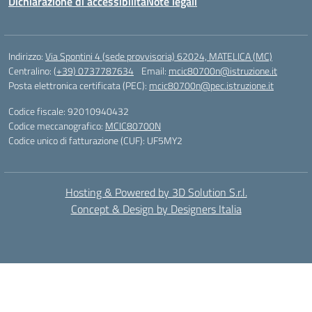
Dichiarazione di accessibilità
Note legali
Indirizzo:
Via Spontini 4 (sede provvisoria) 62024, MATELICA (MC)
Centralino:
(+39) 0737787634
Email:
mcic80700n@istruzione.it
Posta elettronica certificata (PEC):
mcic80700n@pec.istruzione.it
Codice fiscale: 92010940432
Codice meccanografico:
MCIC80700N
Codice unico di fatturazione (CUF): UF5MY2
Hosting & Powered by 3D Solution S.r.l.
Concept & Design by Designers Italia