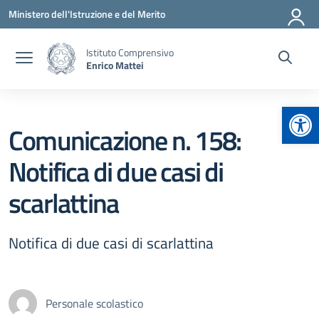
Vai ai contenuti
Vai al menu di navigazione
Vai al footer
Ministero dell'Istruzione e del Merito
Istituto Comprensivo
Enrico Mattei
Apr
Comunicazione n. 158:
Notifica di due casi di
scarlattina
Notifica di due casi di scarlattina
Personale scolastico