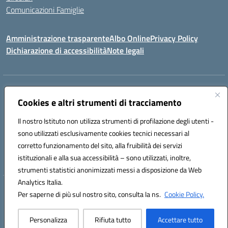
Comunicazioni Famiglie
Amministrazione trasparente
Albo Online
Privacy Policy
Dichiarazione di accessibilità
Note legali
Indirizzo:
Via Spontini 4 (sede provvisoria) 62024, MATELICA (MC)
Centralino:
Cookies e altri strumenti di tracciamento
(+39) 0737787634
Email:
mcic80700n@istruzione.it
Posta elettronica certificata (PEC):
mcic80700n@pec.istruzione.it
Il nostro Istituto non utilizza strumenti di profilazione degli utenti -
Codice fiscale: 92010940432
sono utilizzati esclusivamente cookies tecnici necessari al
Codice meccanografico:
MCIC80700N
corretto funzionamento del sito, alla fruibilità dei servizi
Codice unico di fatturazione (CUF): UF5MY2
istituzionali e alla sua accessibilità – sono utilizzati, inoltre,
strumenti statistici anonimizzati messi a disposizione da Web
Analytics Italia.
Hosting & Powered by 3D Solution S.r.l.
Per saperne di più sul nostro sito, consulta la ns.
Cookie Policy.
Concept & Design by Designers Italia
Personalizza
Rifiuta tutto
Accettare tutto