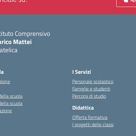
tituto Comprensivo
nrico Mattei
atelica
Visita la pagina iniziale della scuola
la
I Servizi
zione
Personale scolastico
Famiglie e studenti
della scuola
Percorsi di studio
della scuola
Didattica
azione
Offerta formativa
I progetti delle classi