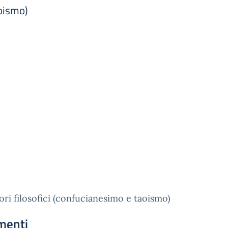
aoismo)
ori filosofici (confucianesimo e taoismo)
menti