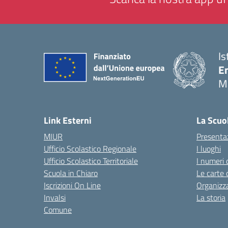
Is
E
M
— 
Link Esterni
La Scuo
MIUR
Presenta
Ufficio Scolastico Regionale
I luoghi
Ufficio Scolastico Territoriale
I numeri 
Scuola in Chiaro
Le carte 
Iscrizioni On Line
Organizz
Invalsi
La storia
Comune