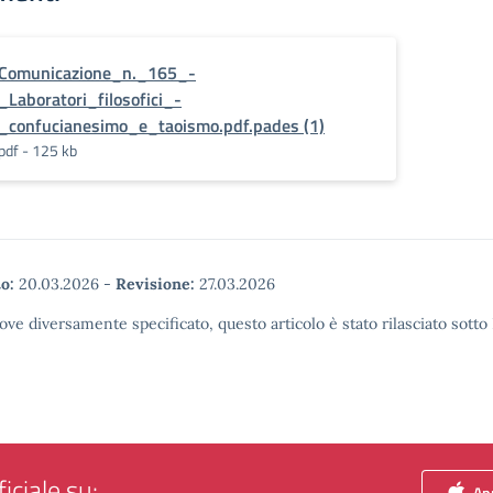
Comunicazione_n._165_-
_Laboratori_filosofici_-
_confucianesimo_e_taoismo.pdf.pades (1)
pdf - 125 kb
o:
20.03.2026
-
Revisione:
27.03.2026
ove diversamente specificato, questo articolo è stato rilasciato sott
iciale su:
App