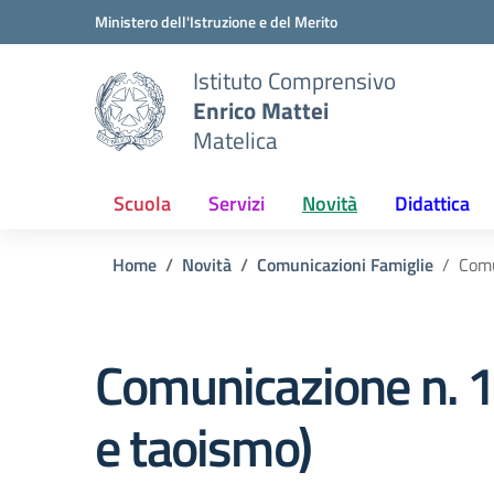
Vai ai contenuti
Vai al menu di navigazione
Vai al footer
Ministero dell'Istruzione e del Merito
Istituto Comprensivo
Enrico Mattei
Matelica
Scuola
Servizi
Novità
Didattica
Home
Novità
Comunicazioni Famiglie
Comu
Comunicazione n. 16
e taoismo)