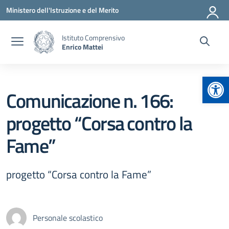
Vai ai contenuti
Vai al menu di navigazione
Vai al footer
Ministero dell'Istruzione e del Merito
Istituto Comprensivo
Enrico Mattei
Apr
Comunicazione n. 166:
progetto “Corsa contro la
Fame”
progetto “Corsa contro la Fame”
Personale scolastico