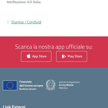
Attribuzione 4.0 Italia.
Stampa / Condividi
Scarica la nostra app ufficiale su:
App Store
Play Store
Istituto Comprensivo
Enrico Mattei
Matelica
— Visita la pagina iniziale della scuola
Link Esterni