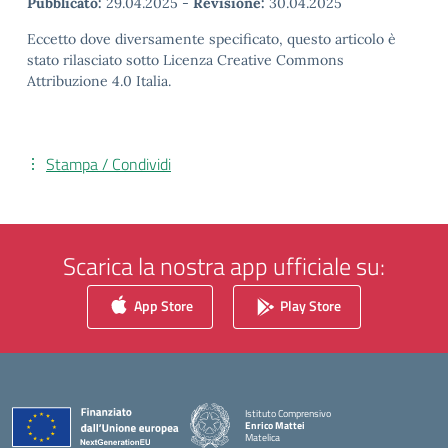
Pubblicato:
29.04.2025
-
Revisione:
30.04.2025
Eccetto dove diversamente specificato, questo articolo è
stato rilasciato sotto Licenza Creative Commons
Attribuzione 4.0 Italia.
Stampa / Condividi
Scarica la nostra app ufficiale su:
App Store
Play Store
Istituto Comprensivo
Enrico Mattei
Matelica