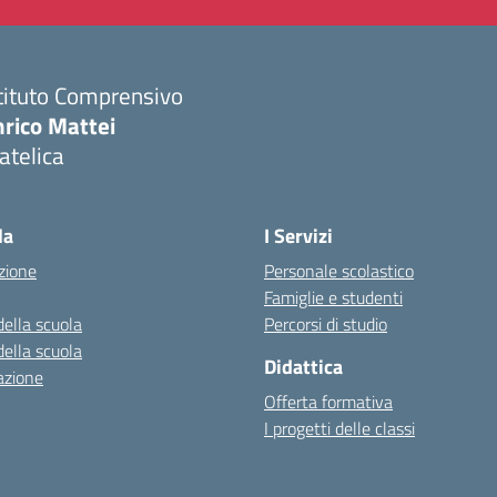
tituto Comprensivo
nrico Mattei
atelica
Visita la pagina iniziale della scuola
la
I Servizi
zione
Personale scolastico
Famiglie e studenti
della scuola
Percorsi di studio
della scuola
Didattica
azione
Offerta formativa
I progetti delle classi