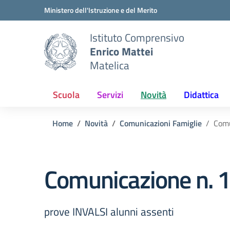
Vai ai contenuti
Vai al menu di navigazione
Vai al footer
Ministero dell'Istruzione e del Merito
Istituto Comprensivo
Enrico Mattei
Matelica
Scuola
Servizi
Novità
Didattica
Home
Novità
Comunicazioni Famiglie
Comu
Comunicazione n. 1
prove INVALSI alunni assenti