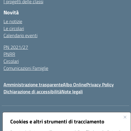
I progetti delle classi
Novità
Le notizie
Le circolari
Calendario eventi
PN 2021/27
PNRR
Circolari
Comunicazioni Famiglie
Amministrazione trasparente
Albo Online
Privacy Policy
Dichiarazione di accessibilità
Note legali
Indirizzo:
Via Spontini 4 (sede provvisoria) 62024, MATELICA (MC)
Centralino:
Cookies e altri strumenti di tracciamento
(+39) 0737787634
Email:
mcic80700n@istruzione.it
Posta elettronica certificata (PEC):
mcic80700n@pec.istruzione.it