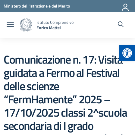
Vai ai contenuti
Vai al menu di navigazione
Vai al footer
Ministero dell'Istruzione e del Merito
Istituto Comprensivo
Enrico Mattei
Apr
Comunicazione n. 17: Visita
guidata a Fermo al Festival
delle scienze
“FermHamente” 2025 –
17/10/2025 classi 2^scuola
secondaria di I grado