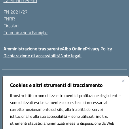
Calendario eventi
PN 2021/27
PNRR
Circolari
Comunicazioni Famiglie
Amministrazione trasparente
Albo Online
Privacy Policy
Dichiarazione di accessibilità
Note legali
Indirizzo:
Via Spontini 4 (sede provvisoria) 62024, MATELICA (MC)
Centralino:
Cookies e altri strumenti di tracciamento
(+39) 0737787634
Email:
mcic80700n@istruzione.it
Posta elettronica certificata (PEC):
mcic80700n@pec.istruzione.it
Il nostro Istituto non utilizza strumenti di profilazione degli utenti -
Codice fiscale: 92010940432
sono utilizzati esclusivamente cookies tecnici necessari al
Codice meccanografico:
MCIC80700N
corretto funzionamento del sito, alla fruibilità dei servizi
Codice unico di fatturazione (CUF): UF5MY2
istituzionali e alla sua accessibilità – sono utilizzati, inoltre,
strumenti statistici anonimizzati messi a disposizione da Web