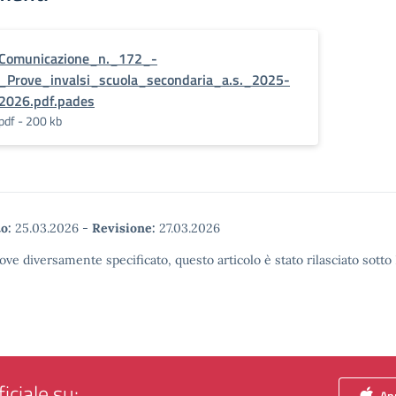
Comunicazione_n._172_-
_Prove_invalsi_scuola_secondaria_a.s._2025-
2026.pdf.pades
pdf - 200 kb
o:
25.03.2026
-
Revisione:
27.03.2026
ove diversamente specificato, questo articolo è stato rilasciato sott
iciale su:
App