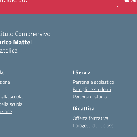
tituto Comprensivo
nrico Mattei
atelica
Visita la pagina iniziale della scuola
la
I Servizi
zione
Personale scolastico
Famiglie e studenti
della scuola
Percorsi di studio
della scuola
Didattica
azione
Offerta formativa
I progetti delle classi