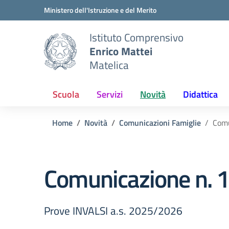
Vai ai contenuti
Vai al menu di navigazione
Vai al footer
Ministero dell'Istruzione e del Merito
Istituto Comprensivo
Enrico Mattei
Matelica
Scuola
Servizi
Novità
Didattica
Home
Novità
Comunicazioni Famiglie
Comu
Comunicazione n. 1
Prove INVALSI a.s. 2025/2026