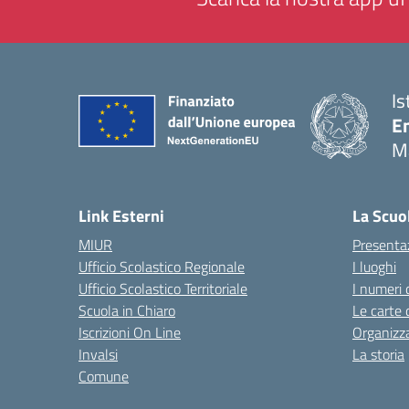
Is
E
M
— 
Link Esterni
La Scuo
MIUR
Presenta
Ufficio Scolastico Regionale
I luoghi
Ufficio Scolastico Territoriale
I numeri 
Scuola in Chiaro
Le carte 
Iscrizioni On Line
Organizz
Invalsi
La storia
Comune