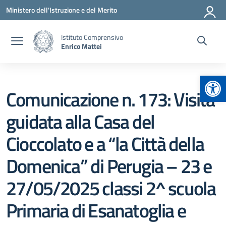
Vai ai contenuti
Vai al menu di navigazione
Vai al footer
Ministero dell'Istruzione e del Merito
Istituto Comprensivo
Enrico Mattei
Apr
Comunicazione n. 173: Visita
guidata alla Casa del
Cioccolato e a “la Città della
Domenica” di Perugia – 23 e
27/05/2025 classi 2^ scuola
Primaria di Esanatoglia e