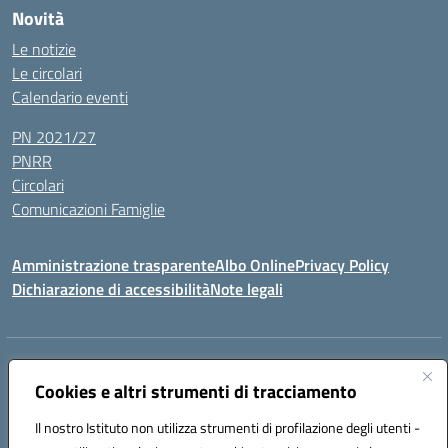
Novità
Le notizie
Le circolari
Calendario eventi
PN 2021/27
PNRR
Circolari
Comunicazioni Famiglie
Amministrazione trasparente
Albo Online
Privacy Policy
Dichiarazione di accessibilità
Note legali
Indirizzo:
Via Spontini 4 (sede provvisoria) 62024, MATELICA (MC)
Centralino:
Cookies e altri strumenti di tracciamento
(+39) 0737787634
Email:
mcic80700n@istruzione.it
Posta elettronica certificata (PEC):
mcic80700n@pec.istruzione.it
Il nostro Istituto non utilizza strumenti di profilazione degli utenti -
Codice fiscale: 92010940432