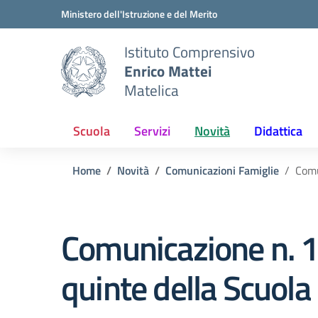
Vai ai contenuti
Vai al menu di navigazione
Vai al footer
Ministero dell'Istruzione e del Merito
Istituto Comprensivo
Enrico Mattei
Matelica
Scuola
Servizi
Novità
Didattica
Home
Novità
Comunicazioni Famiglie
Comu
Comunicazione n. 18
quinte della Scuola