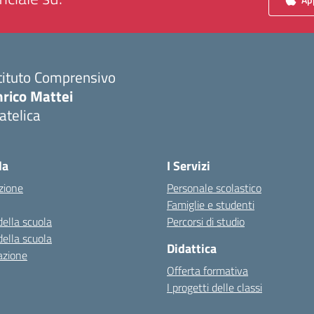
tituto Comprensivo
nrico Mattei
atelica
Visita la pagina iniziale della scuola
la
I Servizi
zione
Personale scolastico
Famiglie e studenti
della scuola
Percorsi di studio
della scuola
Didattica
azione
Offerta formativa
I progetti delle classi