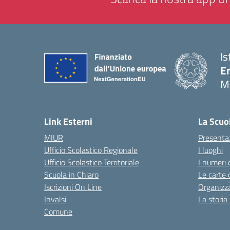
Is
E
M
— 
Link Esterni
La Scuo
MIUR
Presenta
Ufficio Scolastico Regionale
I luoghi
Ufficio Scolastico Territoriale
I numeri 
Scuola in Chiaro
Le carte 
Iscrizioni On Line
Organizz
Invalsi
La storia
Comune