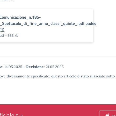
Comunicazione_n.185-
_Spettacolo_di_fine_anno_classi_quinte_.pdf.pades
(1)
pdf - 383 kb
o:
14.05.2025
-
Revisione:
21.05.2025
ove diversamente specificato, questo articolo è stato rilasciato sott
iciale su:
App