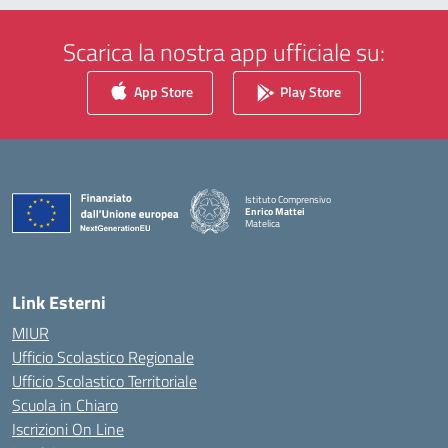
Scarica la nostra app ufficiale su:
App Store
Play Store
Istituto Comprensivo
Enrico Mattei
Matelica
— Visita la pagina iniziale della scuola
Link Esterni
MIUR
Ufficio Scolastico Regionale
Ufficio Scolastico Territoriale
Scuola in Chiaro
Iscrizioni On Line