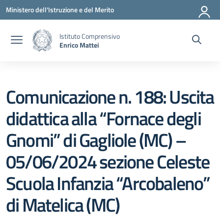
Vai ai contenuti
Vai al menu di navigazione
Vai al footer
Ministero dell'Istruzione e del Merito
Istituto Comprensivo
Enrico Mattei
Comunicazione n. 188: Uscita
didattica alla “Fornace degli
Gnomi” di Gagliole (MC) –
05/06/2024 sezione Celeste
Scuola Infanzia “Arcobaleno”
di Matelica (MC)