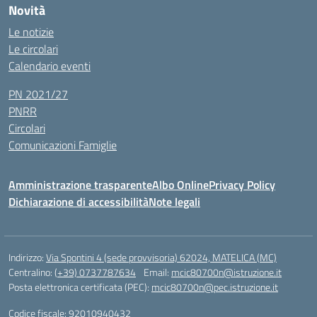
Novità
Le notizie
Le circolari
Calendario eventi
PN 2021/27
PNRR
Circolari
Comunicazioni Famiglie
Amministrazione trasparente
Albo Online
Privacy Policy
Dichiarazione di accessibilità
Note legali
Indirizzo:
Via Spontini 4 (sede provvisoria) 62024, MATELICA (MC)
Centralino:
(+39) 0737787634
Email:
mcic80700n@istruzione.it
Posta elettronica certificata (PEC):
mcic80700n@pec.istruzione.it
Codice fiscale: 92010940432