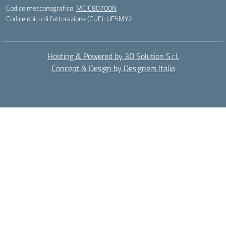
Codice meccanografico:
MCIC80700N
Codice unico di fatturazione (CUF): UF5MY2
Hosting & Powered by 3D Solution S.r.l.
Concept & Design by Designers Italia