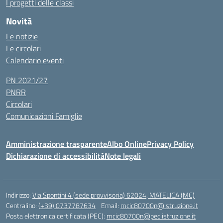
I progetti delle classi
Novità
Le notizie
Le circolari
Calendario eventi
PN 2021/27
PNRR
Circolari
Comunicazioni Famiglie
Amministrazione trasparente
Albo Online
Privacy Policy
Dichiarazione di accessibilità
Note legali
Indirizzo:
Via Spontini 4 (sede provvisoria) 62024, MATELICA (MC)
Centralino:
(+39) 0737787634
Email:
mcic80700n@istruzione.it
Posta elettronica certificata (PEC):
mcic80700n@pec.istruzione.it