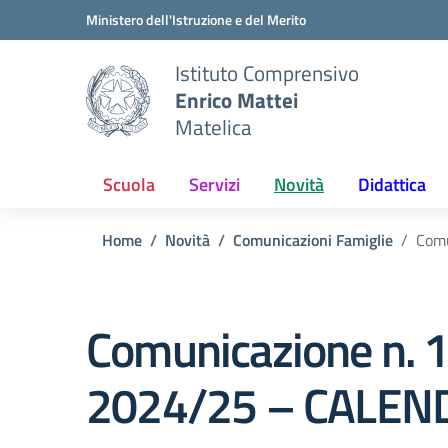
Vai ai contenuti
Vai al menu di navigazione
Vai al footer
Ministero dell'Istruzione e del Merito
Istituto Comprensivo
Enrico Mattei
Matelica
Scuola
Servizi
Novità
Didattica
Home
Novità
Comunicazioni Famiglie
Comu
Comunicazione n. 19
2024/25 – CALEN