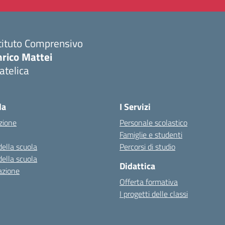
tituto Comprensivo
nrico Mattei
atelica
Visita la pagina iniziale della scuola
la
I Servizi
zione
Personale scolastico
Famiglie e studenti
della scuola
Percorsi di studio
della scuola
Didattica
azione
Offerta formativa
I progetti delle classi