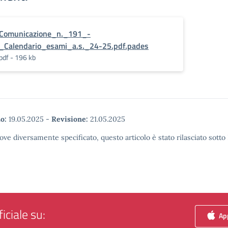
Comunicazione_n._191_-
_Calendario_esami_a.s._24-25.pdf.pades
pdf - 196 kb
o:
19.05.2025
-
Revisione:
21.05.2025
ove diversamente specificato, questo articolo è stato rilasciato sott
iciale su:
App