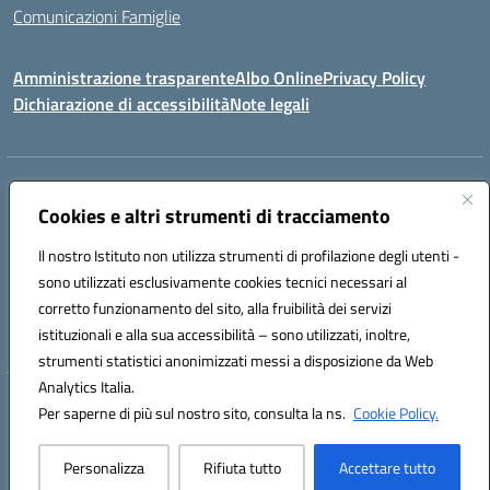
Comunicazioni Famiglie
Amministrazione trasparente
Albo Online
Privacy Policy
Dichiarazione di accessibilità
Note legali
Indirizzo:
Via Spontini 4 (sede provvisoria) 62024, MATELICA (MC)
Centralino:
Cookies e altri strumenti di tracciamento
(+39) 0737787634
Email:
mcic80700n@istruzione.it
Posta elettronica certificata (PEC):
mcic80700n@pec.istruzione.it
Il nostro Istituto non utilizza strumenti di profilazione degli utenti -
Codice fiscale: 92010940432
sono utilizzati esclusivamente cookies tecnici necessari al
Codice meccanografico:
MCIC80700N
corretto funzionamento del sito, alla fruibilità dei servizi
Codice unico di fatturazione (CUF): UF5MY2
istituzionali e alla sua accessibilità – sono utilizzati, inoltre,
strumenti statistici anonimizzati messi a disposizione da Web
Analytics Italia.
Hosting & Powered by 3D Solution S.r.l.
Per saperne di più sul nostro sito, consulta la ns.
Cookie Policy.
Concept & Design by Designers Italia
Personalizza
Rifiuta tutto
Accettare tutto