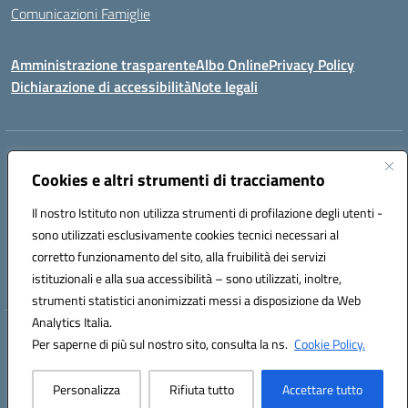
Comunicazioni Famiglie
Amministrazione trasparente
Albo Online
Privacy Policy
Dichiarazione di accessibilità
Note legali
Indirizzo:
Via Spontini 4 (sede provvisoria) 62024, MATELICA (MC)
Centralino:
Cookies e altri strumenti di tracciamento
(+39) 0737787634
Email:
mcic80700n@istruzione.it
Posta elettronica certificata (PEC):
mcic80700n@pec.istruzione.it
Il nostro Istituto non utilizza strumenti di profilazione degli utenti -
Codice fiscale: 92010940432
sono utilizzati esclusivamente cookies tecnici necessari al
Codice meccanografico:
MCIC80700N
corretto funzionamento del sito, alla fruibilità dei servizi
Codice unico di fatturazione (CUF): UF5MY2
istituzionali e alla sua accessibilità – sono utilizzati, inoltre,
strumenti statistici anonimizzati messi a disposizione da Web
Analytics Italia.
Hosting & Powered by 3D Solution S.r.l.
Per saperne di più sul nostro sito, consulta la ns.
Cookie Policy.
Concept & Design by Designers Italia
Personalizza
Rifiuta tutto
Accettare tutto