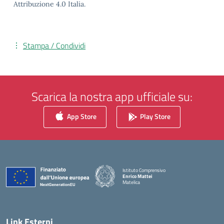
Attribuzione 4.0 Italia.
Stampa / Condividi
Scarica la nostra app ufficiale su:
App Store
Play Store
Istituto Comprensivo
Enrico Mattei
Matelica
— Visita la pagina iniziale della scuola
Link Esterni