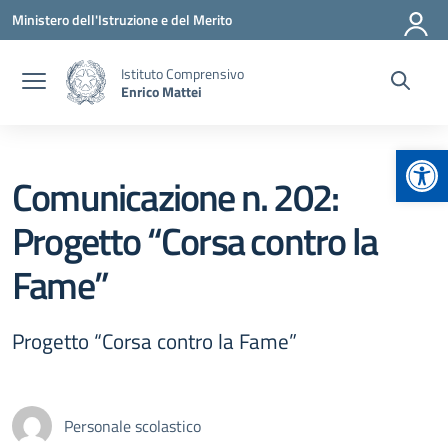
Vai ai contenuti
Vai al menu di navigazione
Vai al footer
Ministero dell'Istruzione e del Merito
Istituto Comprensivo
Enrico Mattei
Apr
Comunicazione n. 202:
Progetto “Corsa contro la
Fame”
Progetto “Corsa contro la Fame”
Personale scolastico