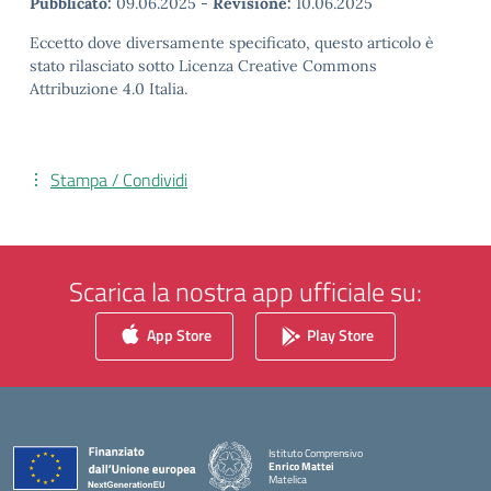
Pubblicato:
09.06.2025
-
Revisione:
10.06.2025
Eccetto dove diversamente specificato, questo articolo è
stato rilasciato sotto Licenza Creative Commons
Attribuzione 4.0 Italia.
Stampa / Condividi
Scarica la nostra app ufficiale su:
App Store
Play Store
Istituto Comprensivo
Enrico Mattei
Matelica