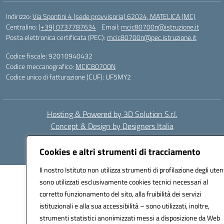
Indirizzo:
Via Spontini 4 (sede provvisoria) 62024, MATELICA (MC)
Centralino:
(+39) 0737787634
Email:
mcic80700n@istruzione.it
Posta elettronica certificata (PEC):
mcic80700n@pec.istruzione.it
Codice fiscale: 92010940432
Codice meccanografico:
MCIC80700N
Codice unico di fatturazione (CUF): UF5MY2
Hosting & Powered by 3D Solution S.r.l.
Concept & Design by Designers Italia
Cookies e altri strumenti di tracciamento
Il nostro Istituto non utilizza strumenti di profilazione degli utent
sono utilizzati esclusivamente cookies tecnici necessari al
corretto funzionamento del sito, alla fruibilità dei servizi
istituzionali e alla sua accessibilità – sono utilizzati, inoltre,
strumenti statistici anonimizzati messi a disposizione da Web