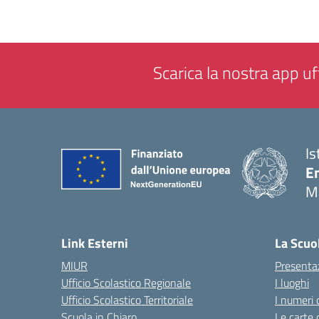
Scarica la nostra app uff
Is
E
M
— 
Link Esterni
La Scuo
MIUR
Presenta
Ufficio Scolastico Regionale
I luoghi
Ufficio Scolastico Territoriale
I numeri 
Scuola in Chiaro
Le carte 