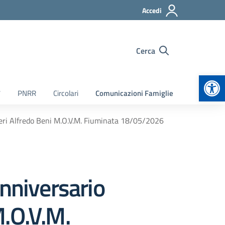
Accedi
Cerca
Apr
7
PNRR
Circolari
Comunicazioni Famiglie
ri Alfredo Beni M.O.V.M. Fiuminata 18/05/2026
nniversario
M.O.V.M.