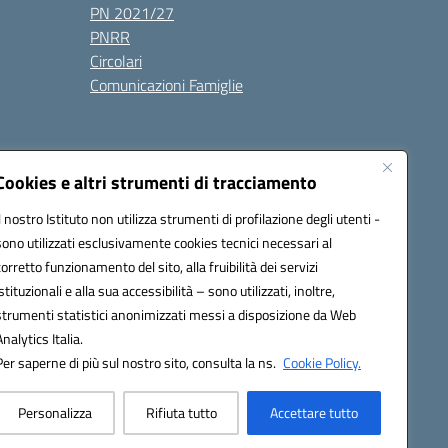
PN 2021/27
PNRR
Circolari
Comunicazioni Famiglie
Cookies e altri strumenti di tracciamento
Il nostro Istituto non utilizza strumenti di profilazione degli utenti -
ic80700n@pec.istruzione.it
sono utilizzati esclusivamente cookies tecnici necessari al
corretto funzionamento del sito, alla fruibilità dei servizi
istituzionali e alla sua accessibilità – sono utilizzati, inoltre,
strumenti statistici anonimizzati messi a disposizione da Web
Analytics Italia.
Per saperne di più sul nostro sito, consulta la ns.
Cookie Policy.
Personalizza
Rifiuta tutto
Accettare tutto