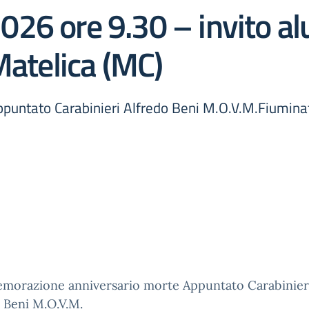
26 ore 9.30 – invito al
Matelica (MC)
untato Carabinieri Alfredo Beni M.O.V.M.Fiumina
orazione anniversario morte Appuntato Carabinier
 Beni M.O.V.M.