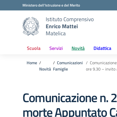
Vai ai contenuti
Vai al menu di navigazione
Vai al footer
Ministero dell'Istruzione e del Merito
Istituto Comprensivo
Enrico Mattei
Matelica
Scuola
Servizi
Novità
Didattica
Home
Comunicazioni
Comunicazione 
Novità
Famiglie
ore 9.30 – invito
Comunicazione n. 
morte Appuntato Ca