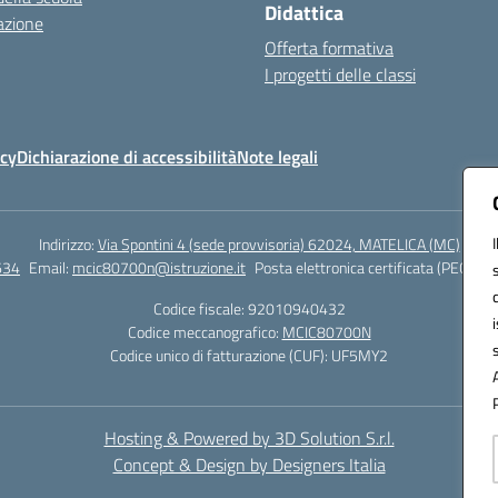
Didattica
azione
Offerta formativa
I progetti delle classi
icy
Dichiarazione di accessibilità
Note legali
Indirizzo:
Via Spontini 4 (sede provvisoria) 62024, MATELICA (MC)
634
Email:
mcic80700n@istruzione.it
Posta elettronica certificata (PEC):
mc
Codice fiscale: 92010940432
Codice meccanografico:
MCIC80700N
Codice unico di fatturazione (CUF): UF5MY2
Hosting & Powered by 3D Solution S.r.l.
Concept & Design by Designers Italia