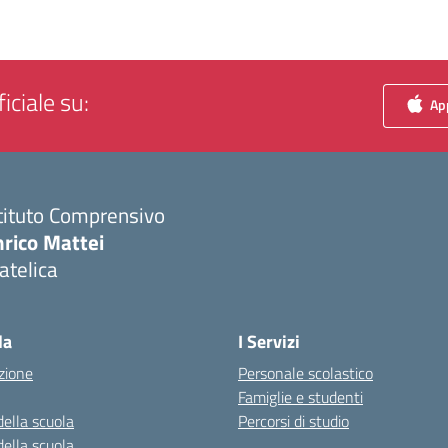
iciale su:
App
tituto Comprensivo
nrico Mattei
atelica
Visita la pagina iniziale della scuola
la
I Servizi
zione
Personale scolastico
Famiglie e studenti
della scuola
Percorsi di studio
della scuola