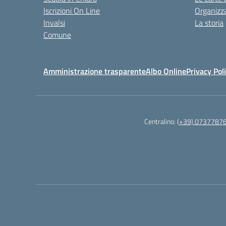
Iscrizioni On Line
Organizz
Invalsi
La storia
Comune
Amministrazione trasparente
Albo Online
Privacy Pol
Centralino:
(+39) 0737787