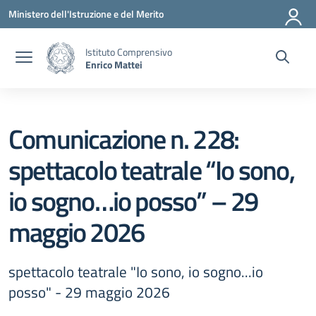
Vai ai contenuti
Vai al menu di navigazione
Vai al footer
Ministero dell'Istruzione e del Merito
Istituto Comprensivo
Enrico Mattei
Comunicazione n. 228:
spettacolo teatrale “Io sono,
io sogno…io posso” – 29
maggio 2026
spettacolo teatrale "Io sono, io sogno...io
posso" - 29 maggio 2026