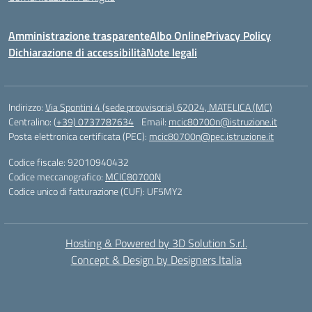
Amministrazione trasparente
Albo Online
Privacy Policy
Dichiarazione di accessibilità
Note legali
Indirizzo:
Via Spontini 4 (sede provvisoria) 62024, MATELICA (MC)
Centralino:
(+39) 0737787634
Email:
mcic80700n@istruzione.it
Posta elettronica certificata (PEC):
mcic80700n@pec.istruzione.it
Codice fiscale: 92010940432
Codice meccanografico:
MCIC80700N
Codice unico di fatturazione (CUF): UF5MY2
Hosting & Powered by 3D Solution S.r.l.
Concept & Design by Designers Italia