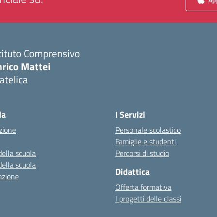
tituto Comprensivo
nrico Mattei
atelica
Visita la pagina iniziale della scuola
la
I Servizi
zione
Personale scolastico
Famiglie e studenti
della scuola
Percorsi di studio
della scuola
Didattica
azione
Offerta formativa
I progetti delle classi