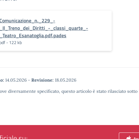
Comunicazione_n._229_-
_Il_Treno_dei_Diritti_-_classi_quarte_-
_Teatro_Esanatoglia.pdf.pades
pdf - 122 kb
o:
14.05.2026
-
Revisione:
18.05.2026
ove diversamente specificato, questo articolo è stato rilasciato sott
iciale su:
App