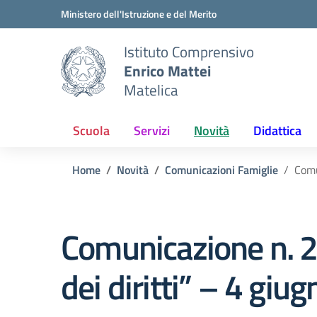
Vai ai contenuti
Vai al menu di navigazione
Vai al footer
Ministero dell'Istruzione e del Merito
Istituto Comprensivo
Enrico Mattei
Matelica
Scuola
Servizi
Novità
Didattica
Home
Novità
Comunicazioni Famiglie
Comu
Comunicazione n. 229
dei diritti” – 4 giu