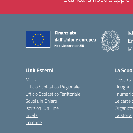
Is
E
M
— 
Link Esterni
La Scuo
MIUR
Presenta
Ufficio Scolastico Regionale
I luoghi
Ufficio Scolastico Territoriale
I numeri 
Scuola in Chiaro
Le carte 
Iscrizioni On Line
Organizz
Invalsi
La storia
Comune