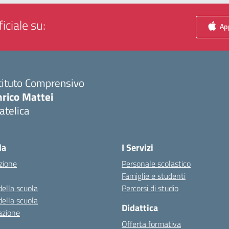
iciale su:
App
tituto Comprensivo
nrico Mattei
atelica
Visita la pagina iniziale della scuola
la
I Servizi
zione
Personale scolastico
Famiglie e studenti
della scuola
Percorsi di studio
della scuola
Didattica
azione
Offerta formativa