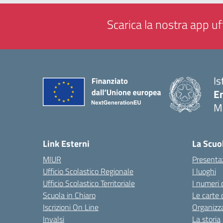
Scarica la nostra app uff
Is
E
M
— 
Link Esterni
La Scuo
MIUR
Presenta
Ufficio Scolastico Regionale
I luoghi
Ufficio Scolastico Territoriale
I numeri 
Scuola in Chiaro
Le carte 
Iscrizioni On Line
Organizz
Invalsi
La storia