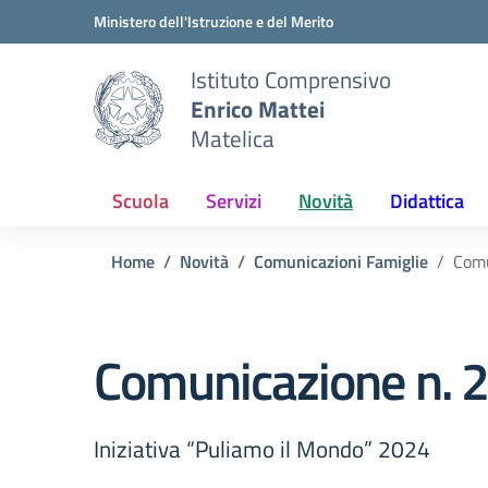
Vai ai contenuti
Vai al menu di navigazione
Vai al footer
Ministero dell'Istruzione e del Merito
Istituto Comprensivo
Enrico Mattei
Matelica
Scuola
Servizi
Novità
Didattica
Home
Novità
Comunicazioni Famiglie
Comu
Comunicazione n. 2
Iniziativa “Puliamo il Mondo” 2024