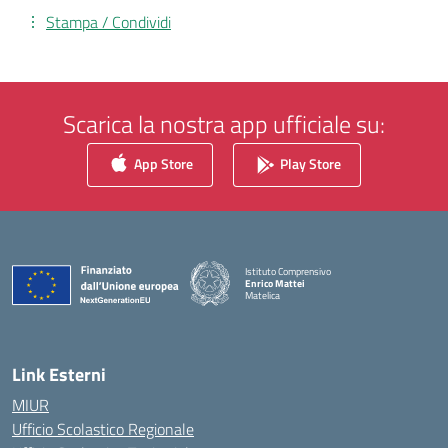
Stampa / Condividi
Scarica la nostra app ufficiale su:
App Store
Play Store
Istituto Comprensivo
Enrico Mattei
Matelica
— Visita la pagina iniziale della scuola
Link Esterni
MIUR
Ufficio Scolastico Regionale