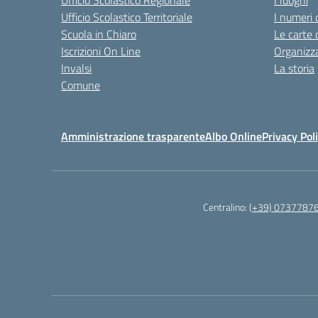
Ufficio Scolastico Regionale
I luoghi
Ufficio Scolastico Territoriale
I numeri 
Scuola in Chiaro
Le carte 
Iscrizioni On Line
Organizz
Invalsi
La storia
Comune
Amministrazione trasparente
Albo Online
Privacy Pol
Centralino:
(+39) 0737787