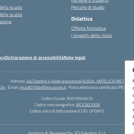
Famiglie e studenti
della scuola
Percorsi di studio
della scuola
Didattica
azione
Offerta formativa
I progetti delle classi
icy
Dichiarazione di accessibilità
Note legali
Indirizzo:
Via Spontini 4 (sede provvisoria) 62024, MATELICA (MC)
634
Email:
mcic80700n@istruzione.it
Posta elettronica certificata (PEC):
mc
Codice fiscale: 92010940432
Codice meccanografico:
MCIC80700N
Codice unico di fatturazione (CUF): UF5MY2
Hosting & Powered by 3D Solution S.r.l.