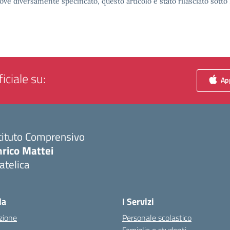
ove diversamente specificato, questo articolo è stato rilasciato sott
iciale su:
App
tituto Comprensivo
nrico Mattei
atelica
Visita la pagina iniziale della scuola
la
I Servizi
zione
Personale scolastico