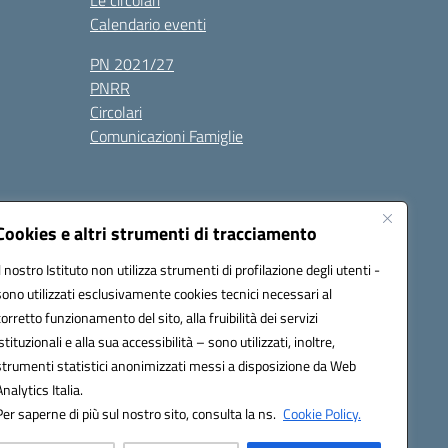
Le circolari
Calendario eventi
PN 2021/27
PNRR
Circolari
Comunicazioni Famiglie
Cookies e altri strumenti di tracciamento
Il nostro Istituto non utilizza strumenti di profilazione degli utenti -
ic80700n@pec.istruzione.it
sono utilizzati esclusivamente cookies tecnici necessari al
corretto funzionamento del sito, alla fruibilità dei servizi
istituzionali e alla sua accessibilità – sono utilizzati, inoltre,
strumenti statistici anonimizzati messi a disposizione da Web
Analytics Italia.
Per saperne di più sul nostro sito, consulta la ns.
Cookie Policy.