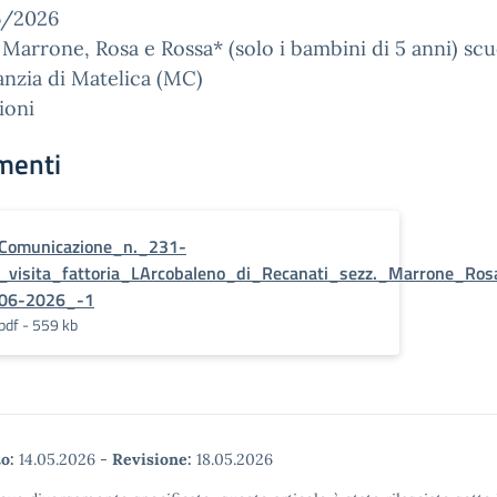
6/2026
 Marrone, Rosa e Rossa* (solo i bambini di 5 anni) scu
fanzia di Matelica (MC)
ioni
menti
Comunicazione_n._231-
_visita_fattoria_LArcobaleno_di_Recanati_sezz._Marrone_Ro
06-2026_-1
pdf - 559 kb
o:
14.05.2026
-
Revisione:
18.05.2026