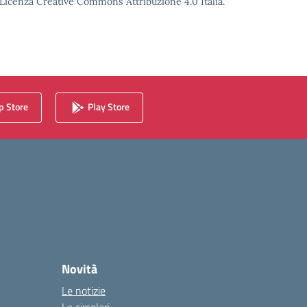
o Licenza Creative Commons Attribuzione 4.0 Italia.
 Store
Play Store
Novità
Le notizie