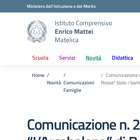
Vai ai contenuti
Vai al menu di navigazione
Vai al footer
Ministero dell'Istruzione e del Merito
Istituto Comprensivo
Enrico Mattei
Matelica
Scuola
Servizi
Novità
Didattica
Home
Comunicazione n.
Novità
Comunicazioni
Rossa* (solo i bamb
Famiglie
Comunicazione n. 231