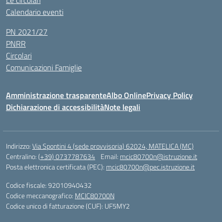
Le circolari
Calendario eventi
PN 2021/27
PNRR
Circolari
Comunicazioni Famiglie
Amministrazione trasparente
Albo Online
Privacy Policy
Dichiarazione di accessibilità
Note legali
Indirizzo:
Via Spontini 4 (sede provvisoria) 62024, MATELICA (MC)
Centralino:
(+39) 0737787634
Email:
mcic80700n@istruzione.it
Posta elettronica certificata (PEC):
mcic80700n@pec.istruzione.it
Codice fiscale: 92010940432
Codice meccanografico:
MCIC80700N
Codice unico di fatturazione (CUF): UF5MY2