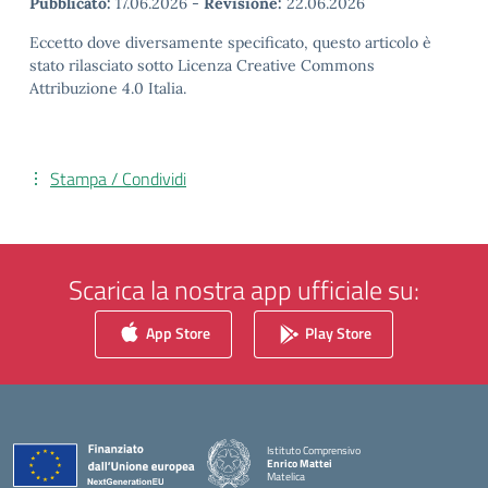
Pubblicato:
17.06.2026
-
Revisione:
22.06.2026
Eccetto dove diversamente specificato, questo articolo è
stato rilasciato sotto Licenza Creative Commons
Attribuzione 4.0 Italia.
Stampa / Condividi
Scarica la nostra app ufficiale su:
App Store
Play Store
Istituto Comprensivo
Enrico Mattei
Matelica