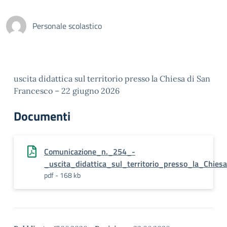
Personale scolastico
uscita didattica sul territorio presso la Chiesa di San
Francesco – 22 giugno 2026
Documenti
Comunicazione_n._254_-
_uscita_didattica_sul_territorio_presso_la_Chies
pdf - 168 kb