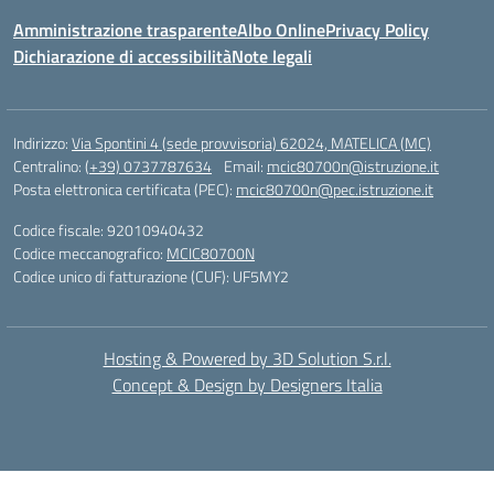
Amministrazione trasparente
Albo Online
Privacy Policy
Dichiarazione di accessibilità
Note legali
Indirizzo:
Via Spontini 4 (sede provvisoria) 62024, MATELICA (MC)
Centralino:
(+39) 0737787634
Email:
mcic80700n@istruzione.it
Posta elettronica certificata (PEC):
mcic80700n@pec.istruzione.it
Codice fiscale: 92010940432
Codice meccanografico:
MCIC80700N
Codice unico di fatturazione (CUF): UF5MY2
Hosting & Powered by 3D Solution S.r.l.
Concept & Design by Designers Italia