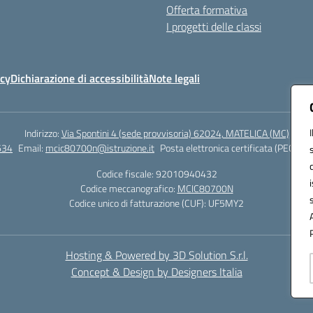
Offerta formativa
I progetti delle classi
icy
Dichiarazione di accessibilità
Note legali
Indirizzo:
Via Spontini 4 (sede provvisoria) 62024, MATELICA (MC)
634
Email:
mcic80700n@istruzione.it
Posta elettronica certificata (PEC):
mc
Codice fiscale: 92010940432
Codice meccanografico:
MCIC80700N
Codice unico di fatturazione (CUF): UF5MY2
Hosting & Powered by 3D Solution S.r.l.
Concept & Design by Designers Italia