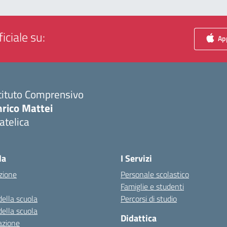
iciale su:
App
tituto Comprensivo
nrico Mattei
atelica
Visita la pagina iniziale della scuola
la
I Servizi
zione
Personale scolastico
Famiglie e studenti
della scuola
Percorsi di studio
della scuola
Didattica
azione