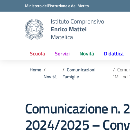
Vai ai contenuti
Vai al menu di navigazione
Vai al footer
Ministero dell'Istruzione e del Merito
Istituto Comprensivo
Enrico Mattei
Matelica
Scuola
Servizi
Novità
Didattica
Home
Comunicazioni
Comuni
Novità
Famiglie
“M. Lodi”
Comunicazione n. 28
2024/2025 – Convo