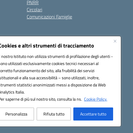
PNRR
Circolari
Comunicazioni Famiglie
Cookies e altri strumenti di tracciamento
Il nostro Istituto non utilizza strumenti di profilazione degli utenti -
ic80700n@pec.istruzione.it
sono utilizzati esclusivamente cookies tecnici necessari al
corretto funzionamento del sito, alla fruibilità dei servizi
istituzionali e alla sua accessibilità – sono utilizzati, inoltre,
strumenti statistici anonimizzati messi a disposizione da Web
Analytics Italia.
Per saperne di più sul nostro sito, consulta la ns.
Cookie Policy.
Personalizza
Rifiuta tutto
Accettare tutto