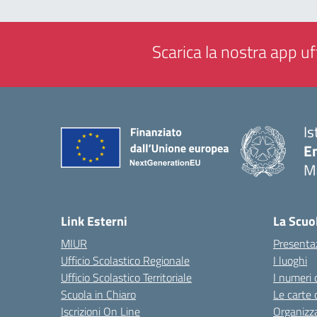
Scarica la nostra app uff
Is
E
M
— 
Link Esterni
La Scuo
MIUR
Presenta
Ufficio Scolastico Regionale
I luoghi
Ufficio Scolastico Territoriale
I numeri 
Scuola in Chiaro
Le carte 
Iscrizioni On Line
Organizz