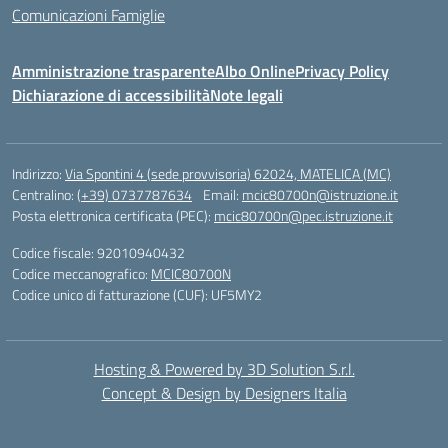
Comunicazioni Famiglie
Amministrazione trasparente
Albo Online
Privacy Policy
Dichiarazione di accessibilità
Note legali
Indirizzo:
Via Spontini 4 (sede provvisoria) 62024, MATELICA (MC)
Centralino:
(+39) 0737787634
Email:
mcic80700n@istruzione.it
Posta elettronica certificata (PEC):
mcic80700n@pec.istruzione.it
Codice fiscale: 92010940432
Codice meccanografico:
MCIC80700N
Codice unico di fatturazione (CUF): UF5MY2
Hosting & Powered by 3D Solution S.r.l.
Concept & Design by Designers Italia