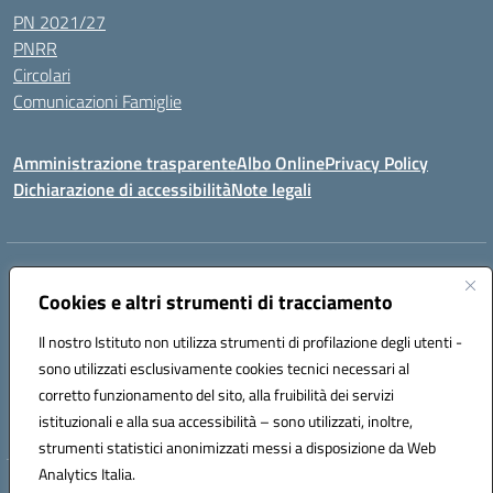
PN 2021/27
PNRR
Circolari
Comunicazioni Famiglie
Amministrazione trasparente
Albo Online
Privacy Policy
Dichiarazione di accessibilità
Note legali
Indirizzo:
Via Spontini 4 (sede provvisoria) 62024, MATELICA (MC)
Centralino:
Cookies e altri strumenti di tracciamento
(+39) 0737787634
Email:
mcic80700n@istruzione.it
Posta elettronica certificata (PEC):
mcic80700n@pec.istruzione.it
Il nostro Istituto non utilizza strumenti di profilazione degli utenti -
Codice fiscale: 92010940432
sono utilizzati esclusivamente cookies tecnici necessari al
Codice meccanografico:
MCIC80700N
corretto funzionamento del sito, alla fruibilità dei servizi
Codice unico di fatturazione (CUF): UF5MY2
istituzionali e alla sua accessibilità – sono utilizzati, inoltre,
strumenti statistici anonimizzati messi a disposizione da Web
Analytics Italia.
Hosting & Powered by 3D Solution S.r.l.