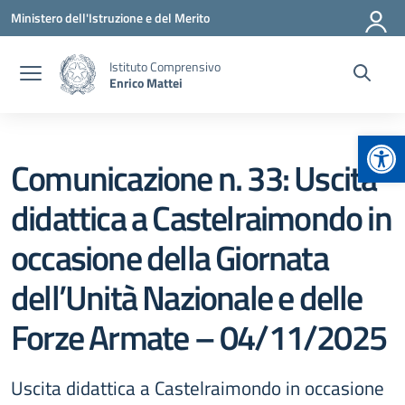
Vai ai contenuti
Vai al menu di navigazione
Vai al footer
Ministero dell'Istruzione e del Merito
Istituto Comprensivo
Enrico Mattei
Apr
Comunicazione n. 33: Uscita
didattica a Castelraimondo in
occasione della Giornata
dell’Unità Nazionale e delle
Forze Armate – 04/11/2025
Uscita didattica a Castelraimondo in occasione