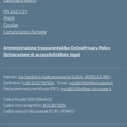
Calendario eventi
PN 2021/27
PNRR
Circolari
Comunicazioni Famiglie
Amministrazione trasparente
Albo Online
Privacy Policy
Dichiarazione di accessibilità
Note legali
Indirizzo:
Via Spontini 4 (sede provvisoria) 62024, MATELICA (MC)
Centralino:
(+39) 0737787634
Email:
mcic80700n@istruzione.it
Posta elettronica certificata (PEC):
mcic80700n@pec.istruzione.it
Codice fiscale: 92010940432
Codice meccanografico:
MCIC80700N
Codice unico di fatturazione (CUF): UF5MY2