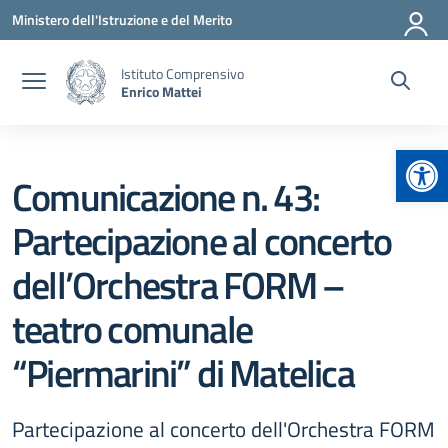
Vai ai contenuti
Vai al menu di navigazione
Vai al footer
Ministero dell'Istruzione e del Merito
Istituto Comprensivo
Enrico Mattei
Apr
Comunicazione n. 43:
Partecipazione al concerto
dell’Orchestra FORM –
teatro comunale
“Piermarini” di Matelica
Partecipazione al concerto dell'Orchestra FORM