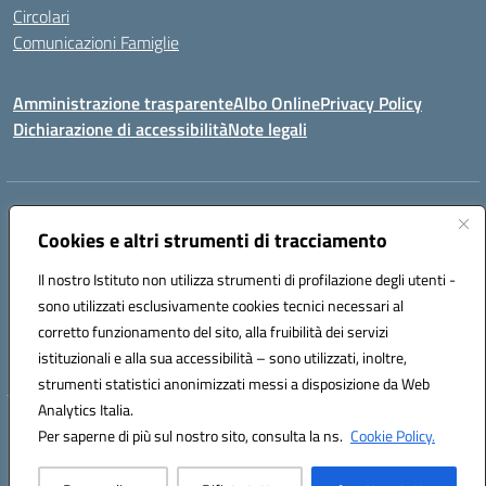
Circolari
Comunicazioni Famiglie
Amministrazione trasparente
Albo Online
Privacy Policy
Dichiarazione di accessibilità
Note legali
Indirizzo:
Via Spontini 4 (sede provvisoria) 62024, MATELICA (MC)
Centralino:
Cookies e altri strumenti di tracciamento
(+39) 0737787634
Email:
mcic80700n@istruzione.it
Posta elettronica certificata (PEC):
mcic80700n@pec.istruzione.it
Il nostro Istituto non utilizza strumenti di profilazione degli utenti -
Codice fiscale: 92010940432
sono utilizzati esclusivamente cookies tecnici necessari al
Codice meccanografico:
MCIC80700N
corretto funzionamento del sito, alla fruibilità dei servizi
Codice unico di fatturazione (CUF): UF5MY2
istituzionali e alla sua accessibilità – sono utilizzati, inoltre,
strumenti statistici anonimizzati messi a disposizione da Web
Analytics Italia.
Hosting & Powered by 3D Solution S.r.l.
Per saperne di più sul nostro sito, consulta la ns.
Cookie Policy.
Concept & Design by Designers Italia