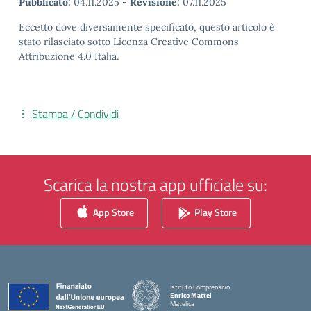
Pubblicato:
04.11.2025
-
Revisione:
07.11.2025
Eccetto dove diversamente specificato, questo articolo è
stato rilasciato sotto Licenza Creative Commons
Attribuzione 4.0 Italia.
Stampa / Condividi
Scarica la nostra app ufficiale su:
App Store
Play Store
Istituto Comprensivo
Enrico Mattei
Matelica