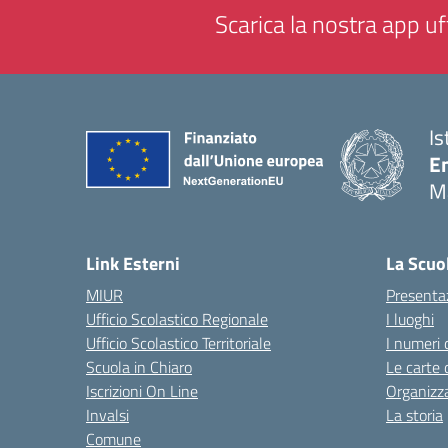
Scarica la nostra app uff
Is
E
M
— 
Link Esterni
La Scuo
MIUR
Presenta
Ufficio Scolastico Regionale
I luoghi
Ufficio Scolastico Territoriale
I numeri 
Scuola in Chiaro
Le carte 
Iscrizioni On Line
Organizz
Invalsi
La storia
Comune