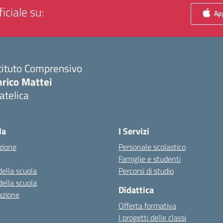
iciale su:
App
tituto Comprensivo
nrico Mattei
atelica
Visita la pagina iniziale della scuola
la
I Servizi
zione
Personale scolastico
Famiglie e studenti
della scuola
Percorsi di studio
della scuola
Didattica
azione
Offerta formativa
I progetti delle classi