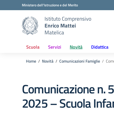
Vai ai contenuti
Vai al menu di navigazione
Vai al footer
Ministero dell'Istruzione e del Merito
Istituto Comprensivo
Enrico Mattei
Matelica
Scuola
Servizi
Novità
Didattica
Home
Novità
Comunicazioni Famiglie
Comu
Comunicazione n. 5
2025 – Scuola Infa