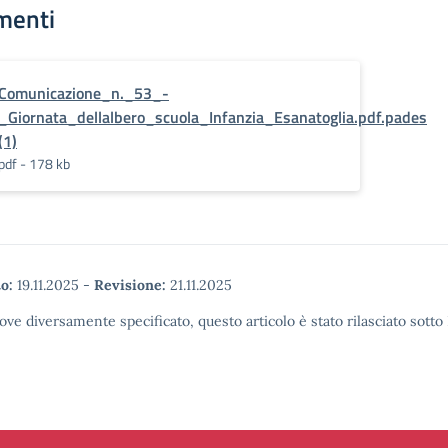
menti
Comunicazione_n._53_-
_Giornata_dellalbero_scuola_Infanzia_Esanatoglia.pdf.pades
(1)
pdf - 178 kb
o:
19.11.2025
-
Revisione:
21.11.2025
ove diversamente specificato, questo articolo è stato rilasciato sott