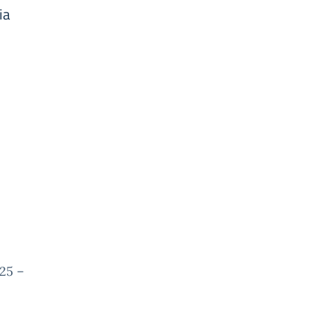
ia
25 –