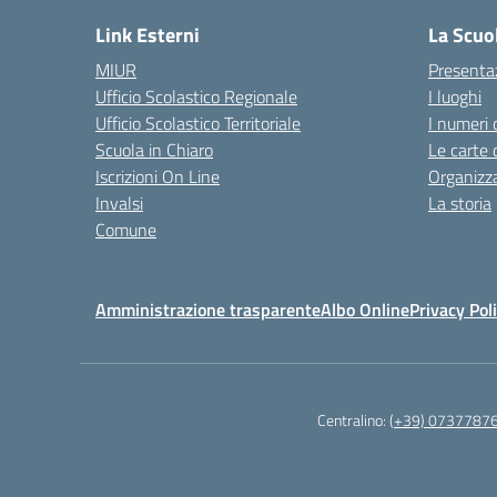
Link Esterni
La Scuo
MIUR
Presenta
Ufficio Scolastico Regionale
I luoghi
Ufficio Scolastico Territoriale
I numeri 
Scuola in Chiaro
Le carte 
Iscrizioni On Line
Organizz
Invalsi
La storia
Comune
Amministrazione trasparente
Albo Online
Privacy Pol
Centralino:
(+39) 0737787