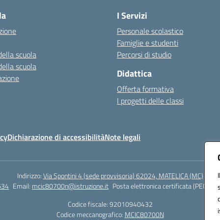
la
I Servizi
zione
Personale scolastico
Famiglie e studenti
della scuola
Percorsi di studio
della scuola
Didattica
azione
Offerta formativa
I progetti delle classi
icy
Dichiarazione di accessibilità
Note legali
Indirizzo:
Via Spontini 4 (sede provvisoria) 62024, MATELICA (MC)
634
Email:
mcic80700n@istruzione.it
Posta elettronica certificata (PEC):
mc
Codice fiscale: 92010940432
Codice meccanografico:
MCIC80700N