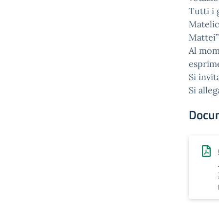
Tutti i
Matelic
Mattei”
Al mom
esprime
Si invi
Si alle
Docu