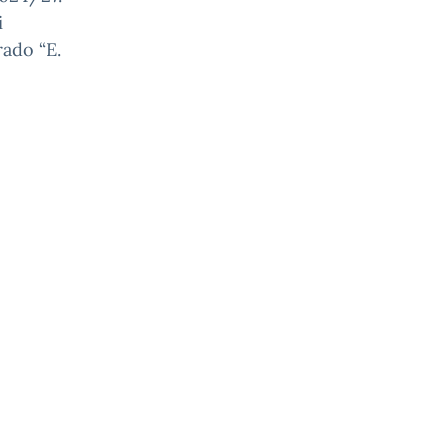
i
rado “E.