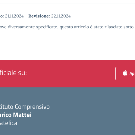
o:
21.11.2024
-
Revisione:
22.11.2024
ove diversamente specificato, questo articolo è stato rilasciato sott
iciale su:
App
tituto Comprensivo
nrico Mattei
atelica
Visita la pagina iniziale della scuola