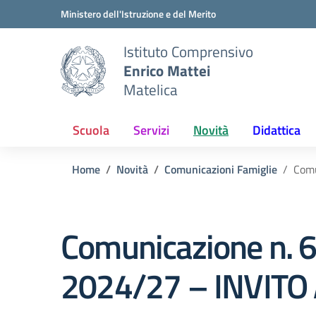
Vai ai contenuti
Vai al menu di navigazione
Vai al footer
Ministero dell'Istruzione e del Merito
Istituto Comprensivo
Enrico Mattei
Matelica
Scuola
Servizi
Novità
Didattica
Home
Novità
Comunicazioni Famiglie
Comu
Comunicazione n. 
2024/27 – INVITO