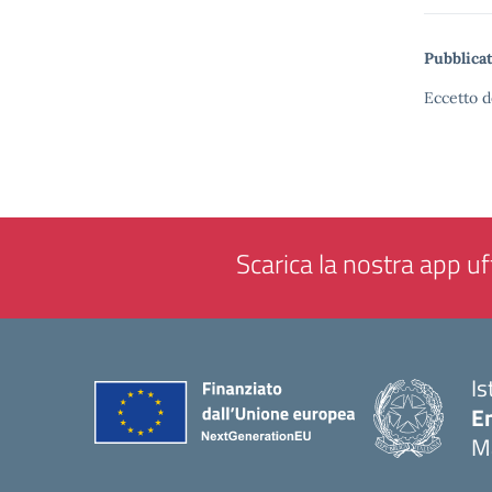
Pubblicat
Eccetto d
Scarica la nostra app uff
Is
E
M
— 